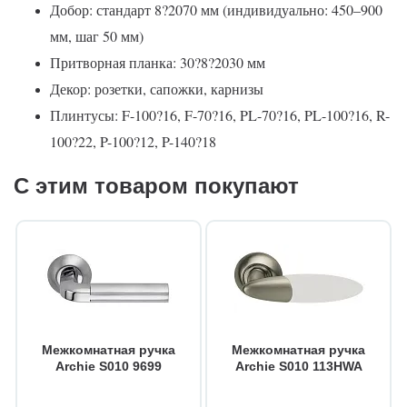
Добор: стандарт 8?2070 мм (индивидуально: 450–900
мм, шаг 50 мм)
Притворная планка: 30?8?2030 мм
Декор: розетки, сапожки, карнизы
Плинтусы: F-100?16, F-70?16, PL-70?16, PL-100?16, R-
100?22, P-100?12, P-140?18
С этим товаром покупают
Межкомнатная ручка
Межкомнатная ручка
Archie S010 9699
Archie S010 113HWA