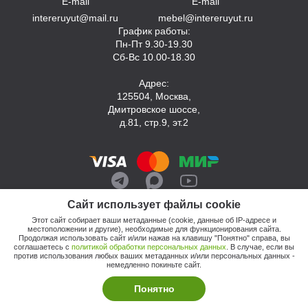
E-mail
E-mail
intereruyut@mail.ru
mebel@intereruyut.ru
График работы:
Пн-Пт 9.30-19.30
Сб-Вс 10.00-18.30
Адрес:
125504, Москва,
Дмитровское шоссе,
д.81, стр.9, эт.2
Сайт использует файлы cookie
Этот сайт собирает ваши метаданные (cookie, данные об IP-адресе и
местоположении и другие), необходимые для функционирования сайта.
Продолжая использовать сайт и/или нажав на клавишу "Понятно" справа, вы
соглашаетесь с
политикой обработки персональных данных
. В случае, если вы
против использования любых ваших метаданных и/или персональных данных -
© 2026, Компания «Интерьер Уют»
немедленно покиньте сайт.
Политика обработки персональных данных
Этот сайт продвигает: Кузнецов Анатолий
Понятно