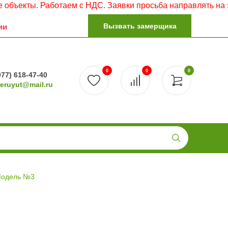
. Работаем с НДС. Заявки просьба направлять на электрон
Вызвать замерщика
ии
0
0
0
977) 618-47-40
reruyut@mail.ru
одель №3