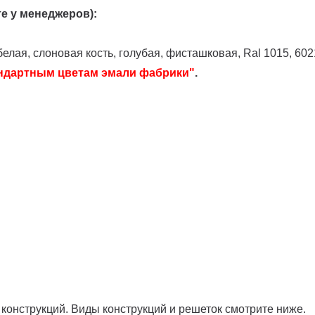
те у менеджеров)
:
 белая, слоновая кость, голубая, фисташковая, Ral 1015, 6021
андартным цветам эмали фабрики"
.
конструкций. Виды конструкций и решеток смотрите ниже.