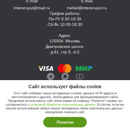
E-mail
E-mail
intereruyut@mail.ru
mebel@intereruyut.ru
График работы:
Пн-Пт 9.30-19.30
Сб-Вс 10.00-18.30
Адрес:
125504, Москва,
Дмитровское шоссе,
д.81, стр.9, эт.2
Сайт использует файлы cookie
Этот сайт собирает ваши метаданные (cookie, данные об IP-адресе и
местоположении и другие), необходимые для функционирования сайта.
Продолжая использовать сайт и/или нажав на клавишу "Понятно" справа, вы
соглашаетесь с
политикой обработки персональных данных
. В случае, если вы
против использования любых ваших метаданных и/или персональных данных -
© 2026, Компания «Интерьер Уют»
немедленно покиньте сайт.
Политика обработки персональных данных
Этот сайт продвигает: Кузнецов Анатолий
Понятно