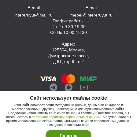
E-mail
E-mail
intereruyut@mail.ru
mebel@intereruyut.ru
График работы:
Пн-Пт 9.30-19.30
Сб-Вс 10.00-18.30
Адрес:
125504, Москва,
Дмитровское шоссе,
д.81, стр.9, эт.2
Сайт использует файлы cookie
Этот сайт собирает ваши метаданные (cookie, данные об IP-адресе и
местоположении и другие), необходимые для функционирования сайта.
Продолжая использовать сайт и/или нажав на клавишу "Понятно" справа, вы
соглашаетесь с
политикой обработки персональных данных
. В случае, если вы
против использования любых ваших метаданных и/или персональных данных -
© 2026, Компания «Интерьер Уют»
немедленно покиньте сайт.
Политика обработки персональных данных
Этот сайт продвигает: Кузнецов Анатолий
Понятно