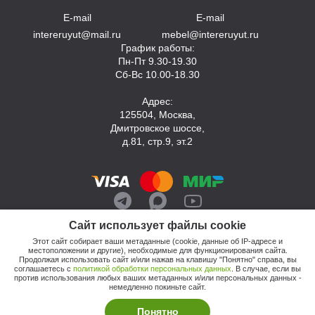
E-mail
E-mail
intereruyut@mail.ru
mebel@intereruyut.ru
График работы:
Пн-Пт 9.30-19.30
Сб-Вс 10.00-18.30
Адрес:
125504, Москва,
Дмитровское шоссе,
д.81, стр.9, эт.2
Сайт использует файлы cookie
Этот сайт собирает ваши метаданные (cookie, данные об IP-адресе и
местоположении и другие), необходимые для функционирования сайта.
Продолжая использовать сайт и/или нажав на клавишу "Понятно" справа, вы
соглашаетесь с
политикой обработки персональных данных
. В случае, если вы
против использования любых ваших метаданных и/или персональных данных -
© 2026, Компания «Интерьер Уют»
немедленно покиньте сайт.
Политика обработки персональных данных
Этот сайт продвигает: Кузнецов Анатолий
Понятно