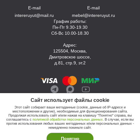
E-mail
E-mail
intereruyut@mail.ru
mebel@intereruyut.ru
График работы:
Пн-Пт 9.30-19.30
Сб-Вс 10.00-18.30
Адрес:
125504, Москва,
Дмитровское шоссе,
д.81, стр.9, эт.2
Сайт использует файлы cookie
Этот сайт собирает ваши метаданные (cookie, данные об IP-адресе и
местоположении и другие), необходимые для функционирования сайта.
Продолжая использовать сайт и/или нажав на клавишу "Понятно" справа, вы
соглашаетесь с
политикой обработки персональных данных
. В случае, если вы
против использования любых ваших метаданных и/или персональных данных -
© 2026, Компания «Интерьер Уют»
немедленно покиньте сайт.
Политика обработки персональных данных
Этот сайт продвигает: Кузнецов Анатолий
Понятно