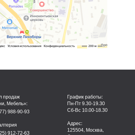
л продаж
График работы:
ни, Мебель»:
Пн-Пт 9.30-19.30
Сб-Вс 10.00-18.30
77) 988-90-93
Адрес:
алтерия
125504, Москва,
25) 912-72-63