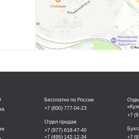
ы
Бесплатно по России
Отде
«Кух
+7 (800) 777-04-23
ка
+7 (9
а
Отдел продаж
Бухг
ия
+7 (977) 618-47-40
+7 (495) 142-12-34
+7 (9
ы