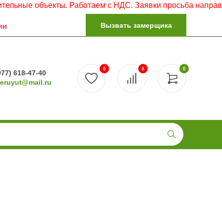
ные объекты. Работаем с НДС. Заявки просьба направлять 
Вызвать замерщика
ии
0
0
0
977) 618-47-40
reruyut@mail.ru