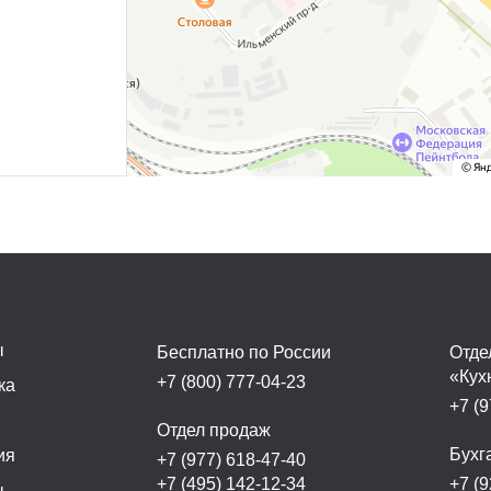
ы
Бесплатно по России
Отде
«Кух
+7 (800) 777-04-23
ка
+7 (9
а
Отдел продаж
Бухг
ия
+7 (977) 618-47-40
+7 (495) 142-12-34
+7 (9
ы