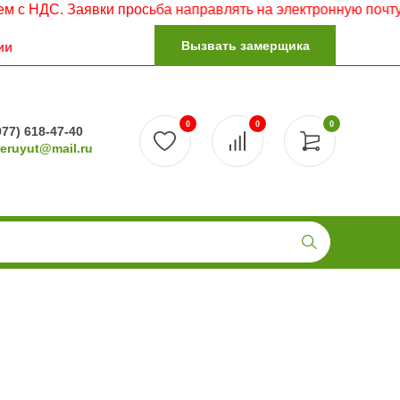
ДС. Заявки просьба направлять на электронную почту.
Вызвать замерщика
ии
0
0
0
977) 618-47-40
reruyut@mail.ru