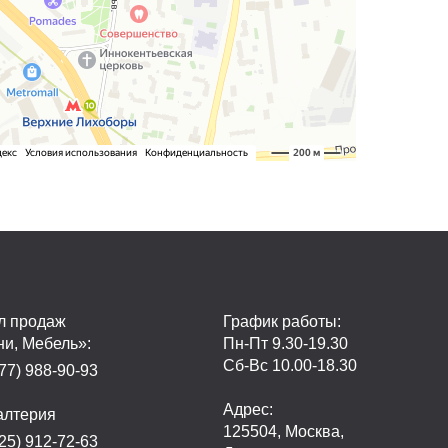
л продаж
График работы:
ни, Мебель»:
Пн-Пт 9.30-19.30
Сб-Вс 10.00-18.30
77) 988-90-93
Адрес:
алтерия
125504, Москва,
25) 912-72-63