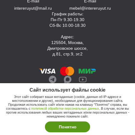
E-mail
E-mail
intereruyut@mail.ru
mebel@intereruyut.ru
График работы:
Пн-Пт 9.30-19.30
Сб-Вс 10.00-18.30
Адрес:
125504, Москва,
Дмитровское шоссе,
д.81, стр.9, эт.2
Сайт использует файлы cookie
Этот сайт собирает ваши метаданные (cookie, данные об IP-адресе и
местоположении и другие), необходимые для функционирования сайта.
Продолжая использовать сайт и/или нажав на клавишу "Понятно" справа, вы
соглашаетесь с
политикой обработки персональных данных
. В случае, если вы
против использования любых ваших метаданных и/или персональных данных -
© 2026, Компания «Интерьер Уют»
немедленно покиньте сайт.
Политика обработки персональных данных
Этот сайт продвигает: Кузнецов Анатолий
Понятно