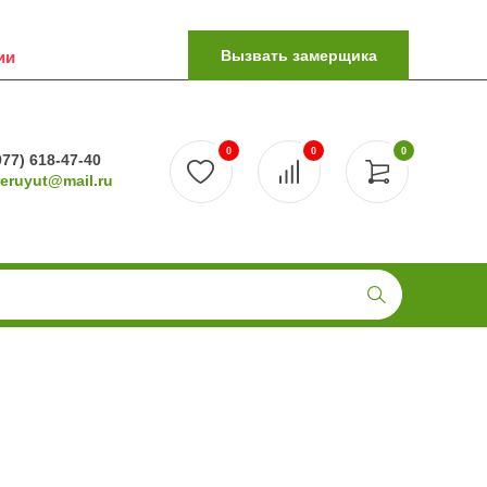
Вызвать замерщика
ии
0
0
0
977) 618-47-40
reruyut@mail.ru