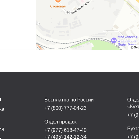
ы
Бесплатно по России
Отде
«Кух
+7 (800) 777-04-23
ка
+7 (9
а
Отдел продаж
Бухг
ия
+7 (977) 618-47-40
+7 (495) 142-12-34
+7 (9
ы