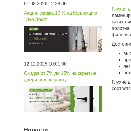
01.08.2026 12:38:00
Глухая д
Акция: скидка 10 % на Коллекцию
ламиниро
"Эко Лофт"
каких-ли
полотна 
филенча
Достоинс
выс
про
12.12.2025 10:01:00
лег
пол
Скидка от 7% до 15% на скрытые
двери под покраску
Глухие д
соответс
Новости