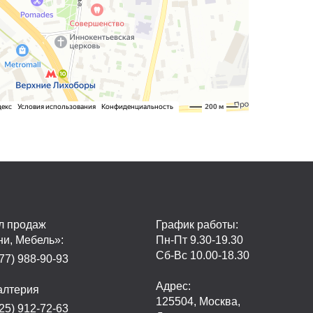
л продаж
График работы:
ни, Мебель»:
Пн-Пт 9.30-19.30
Сб-Вс 10.00-18.30
77) 988-90-93
Адрес:
алтерия
125504, Москва,
25) 912-72-63