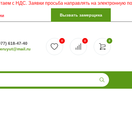
 НДС. Заявки просьба направлять на электронную почту.
Вызвать замерщика
ии
0
0
0
977) 618-47-40
reruyut@mail.ru