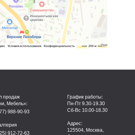
л продаж
График работы:
ни, Мебель»:
Пн-Пт 9.30-19.30
Сб-Вс 10.00-18.30
77) 988-90-93
Адрес:
алтерия
125504, Москва,
25) 912-72-63