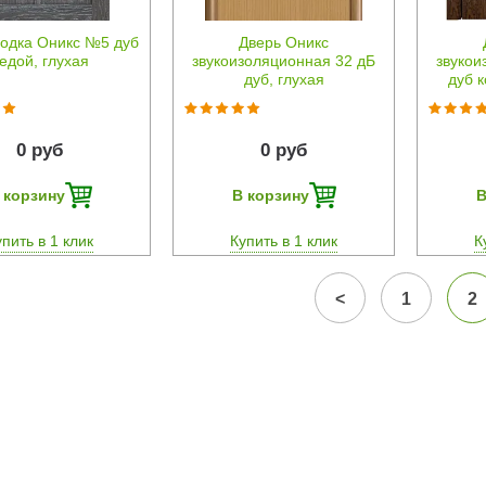
одка Оникс №5 дуб
Дверь Оникс
едой, глухая
звукоизоляционная 32 дБ
звукои
дуб, глухая
дуб к
0 руб
0 руб
 корзину
В корзину
В
упить в 1 клик
Купить в 1 клик
К
<
1
2