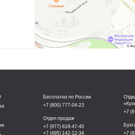
ы
Бесплатно по России
Отде
«Кух
+7 (800) 777-04-23
ка
+7 (9
а
Отдел продаж
Бухг
ия
+7 (977) 618-47-40
+7 (495) 142-12-34
+7 (9
ы