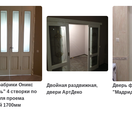
абрики Оникс
Двойная раздвижная,
Дверь ф
ь" 4 створки по
двери АртДеко
"Мадри
ля проема
й 1700мм