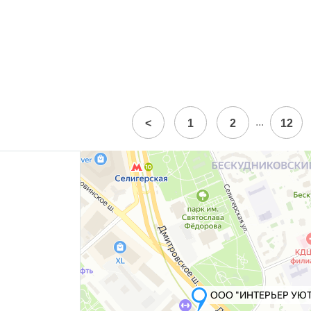
...
<
1
2
12