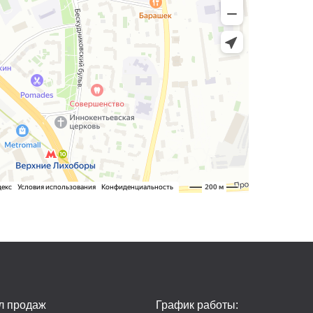
л продаж
График работы: