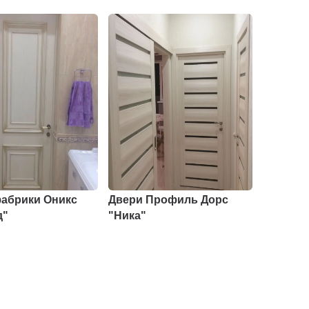
абрики Оникс
Двери Профиль Дорс
д"
"Ника"