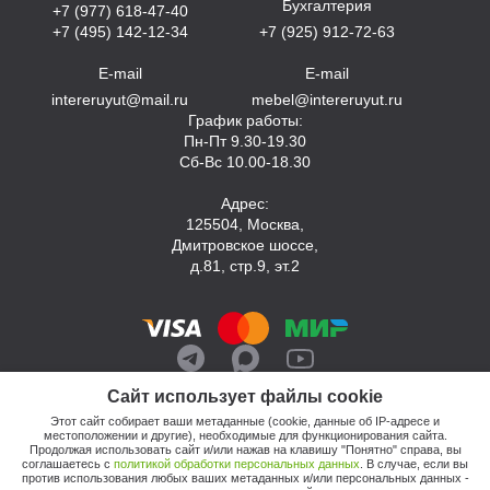
Бухгалтерия
+7 (977) 618-47-40
+7 (495) 142-12-34
+7 (925) 912-72-63
E-mail
E-mail
intereruyut@mail.ru
mebel@intereruyut.ru
График работы:
Пн-Пт 9.30-19.30
Сб-Вс 10.00-18.30
Адрес:
125504, Москва,
Дмитровское шоссе,
д.81, стр.9, эт.2
Сайт использует файлы cookie
Этот сайт собирает ваши метаданные (cookie, данные об IP-адресе и
местоположении и другие), необходимые для функционирования сайта.
Продолжая использовать сайт и/или нажав на клавишу "Понятно" справа, вы
соглашаетесь с
политикой обработки персональных данных
. В случае, если вы
против использования любых ваших метаданных и/или персональных данных -
© 2026, Компания «Интерьер Уют»