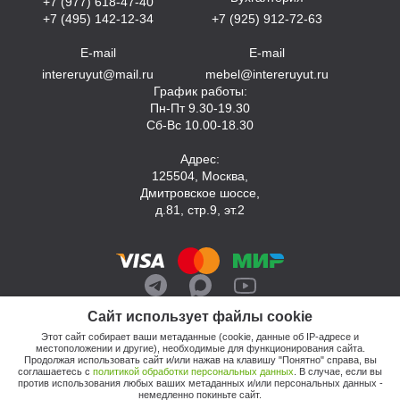
+7 (977) 618-47-40
+7 (495) 142-12-34
+7 (925) 912-72-63
E-mail
E-mail
intereruyut@mail.ru
mebel@intereruyut.ru
График работы:
Пн-Пт 9.30-19.30
Сб-Вс 10.00-18.30
Адрес:
125504, Москва,
Дмитровское шоссе,
д.81, стр.9, эт.2
Сайт использует файлы cookie
Этот сайт собирает ваши метаданные (cookie, данные об IP-адресе и
местоположении и другие), необходимые для функционирования сайта.
Продолжая использовать сайт и/или нажав на клавишу "Понятно" справа, вы
соглашаетесь с
политикой обработки персональных данных
. В случае, если вы
против использования любых ваших метаданных и/или персональных данных -
© 2026, Компания «Интерьер Уют»
немедленно покиньте сайт.