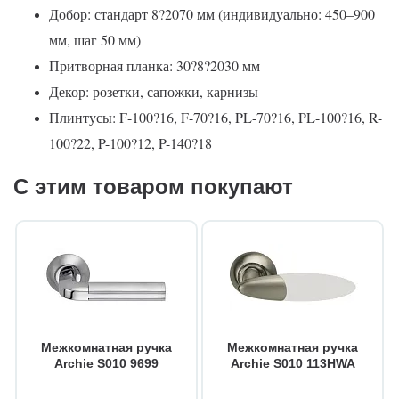
Добор: стандарт 8?2070 мм (индивидуально: 450–900
мм, шаг 50 мм)
Притворная планка: 30?8?2030 мм
Декор: розетки, сапожки, карнизы
Плинтусы: F-100?16, F-70?16, PL-70?16, PL-100?16, R-
100?22, P-100?12, P-140?18
С этим товаром покупают
Межкомнатная ручка
Межкомнатная ручка
Archie S010 9699
Archie S010 113HWA