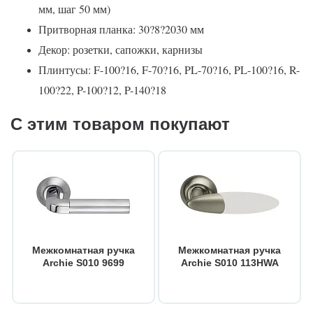
мм, шаг 50 мм)
Притворная планка: 30?8?2030 мм
Декор: розетки, сапожки, карнизы
Плинтусы: F-100?16, F-70?16, PL-70?16, PL-100?16, R-
100?22, P-100?12, P-140?18
С этим товаром покупают
Межкомнатная ручка
Межкомнатная ручка
Archie S010 9699
Archie S010 113HWA