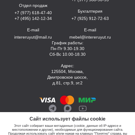
Отдел продаж
Бухгалтерия
+7 (977) 618-47-40
+7 (495) 142-12-34
+7 (925) 912-72-63
E-mail
E-mail
intereruyut@mail.ru
mebel@intereruyut.ru
График работы:
Пн-Пт 9.30-19.30
Сб-Вс 10.00-18.30
Адрес:
125504, Москва,
Дмитровское шоссе,
д.81, стр.9, эт.2
Сайт использует файлы cookie
Этот сайт собирает ваши метаданные (cookie, данные об IP-адресе и
местоположении и другие), необходимые для функционирования сайта.
Продолжая использовать сайт и/или нажав на клавишу "Понятно" справа, вы