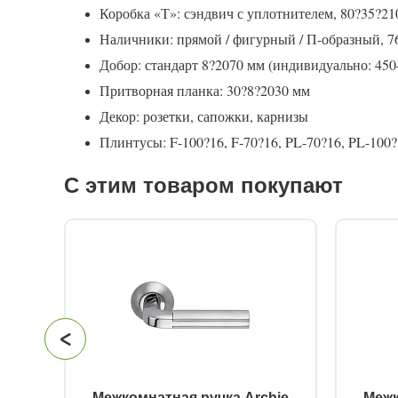
Коробка «Т»: сэндвич с уплотнителем, 80?35?21
Наличники: прямой / фигурный / П-образный, 7
Добор: стандарт 8?2070 мм (индивидуально: 45
Притворная планка: 30?8?2030 мм
Декор: розетки, сапожки, карнизы
Плинтусы: F-100?16, F-70?16, PL-70?16, PL-100?1
С этим товаром покупают
й
Межкомнатная ручка Archie
Межк