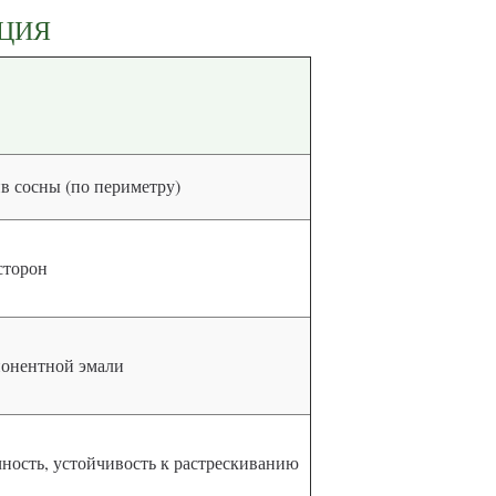
КЦИЯ
в сосны (по периметру)
сторон
мпонентной эмали
чность, устойчивость к растрескиванию