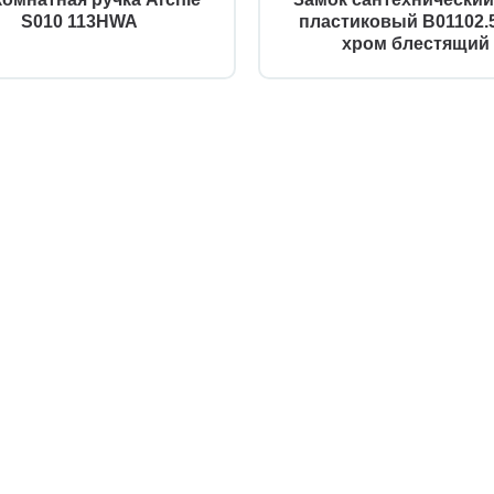
S010 113HWA
пластиковый B01102.5
хром блестящий