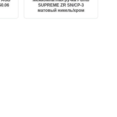
0.06
SUPREME ZR SN/CP-3
матовый никель/хром