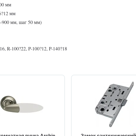
00 мм
6?12 мм
0–900 мм, шаг 50 мм)
6, R-100?22, P-100?12, P-140?18
омнатная ручка Archie
Замок сантехнически