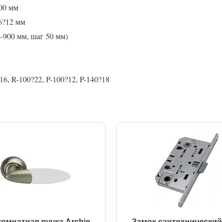
00 мм
6?12 мм
0–900 мм, шаг 50 мм)
6, R-100?22, P-100?12, P-140?18
омнатная ручка Archie
Замок сантехнически