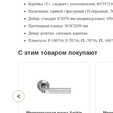
Коробка «Т»: сэндвич с уплотнителем, 80?35?21
Наличники: прямой / фигурный / П-образный, 7
Добор: стандарт 8?2070 мм (индивидуально: 45
Притворная планка: 30?8?2030 мм
Декор: розетки, сапожки, карнизы
Плинтусы: F-100?16, F-70?16, PL-70?16, PL-100?1
С этим товаром покупают
й
Межкомнатная ручка Archie
Межк