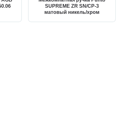
0.06
SUPREME ZR SN/CP-3
матовый никель/хром