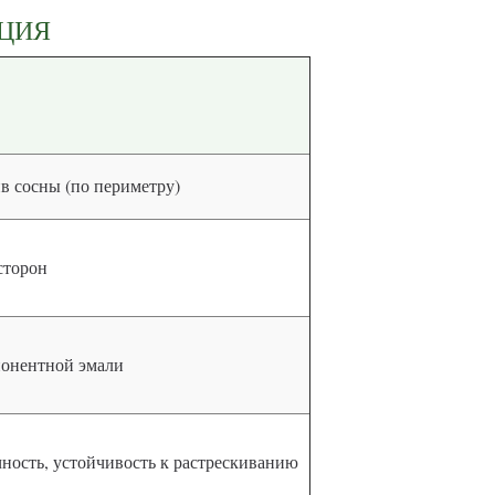
КЦИЯ
в сосны (по периметру)
сторон
мпонентной эмали
чность, устойчивость к растрескиванию