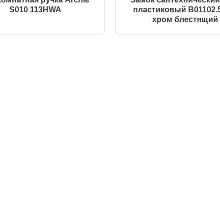
S010 113HWA
пластиковый B01102.5
хром блестящий