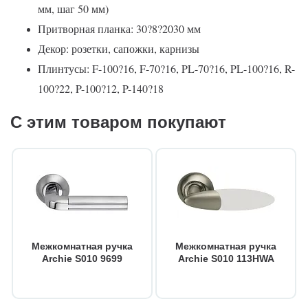
мм, шаг 50 мм)
Притворная планка: 30?8?2030 мм
Декор: розетки, сапожки, карнизы
Плинтусы: F-100?16, F-70?16, PL-70?16, PL-100?16, R-
100?22, P-100?12, P-140?18
С этим товаром покупают
Межкомнатная ручка
Межкомнатная ручка
Archie S010 9699
Archie S010 113HWA