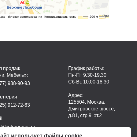
л продаж
График работы:
ни, Мебель»:
Пн-Пт 9.30-19.30
Сб-Вс 10.00-18.30
77) 988-90-93
Адрес:
алтерия
125504, Москва,
25) 912-72-63
Дмитровское шоссе,
д.81, стр.9, эт.2
il
@intereruyut.ru
айт использует файлы cookie