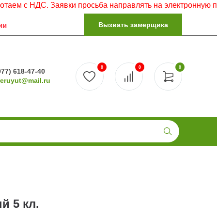
с НДС. Заявки просьба направлять на электронную почту.
Вызвать замерщика
ии
0
0
0
977) 618-47-40
reruyut@mail.ru
й 5 кл.