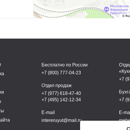
ы
Бесплатно по России
Отде
«Кух
+7 (800) 777-04-23
ка
+7 (9
а
Отдел продаж
Бухг
ия
+7 (977) 618-47-40
+7 (495) 142-12-34
+7 (9
ы
ты
E-mail
E-ma
сайта
intereruyut@mail.ru
mebel
С