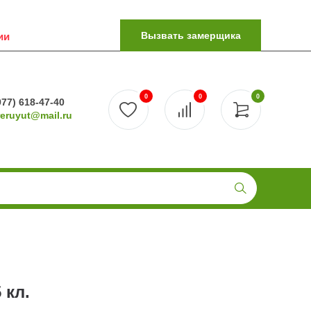
Вызвать замерщика
ии
0
0
0
977) 618-47-40
reruyut@mail.ru
 кл.