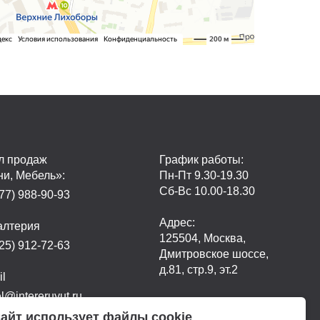
л продаж
График работы:
ни, Мебель»:
Пн-Пт 9.30-19.30
Сб-Вс 10.00-18.30
77) 988-90-93
Адрес:
алтерия
125504, Москва,
25) 912-72-63
Дмитровское шоссе,
д.81, стр.9, эт.2
il
@intereruyut.ru
айт использует файлы cookie