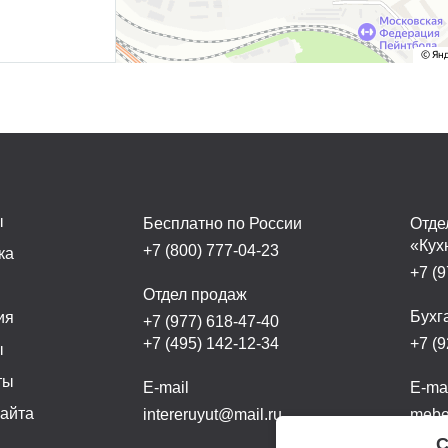
ы
Бесплатно по России
Отде
«Кух
+7 (800) 777-04-23
ка
+7 (9
а
Отдел продаж
Бухг
ия
+7 (977) 618-47-40
+7 (495) 142-12-34
+7 (9
ы
ты
E-mail
E-ma
сайта
intereruyut@mail.ru
mebel
С