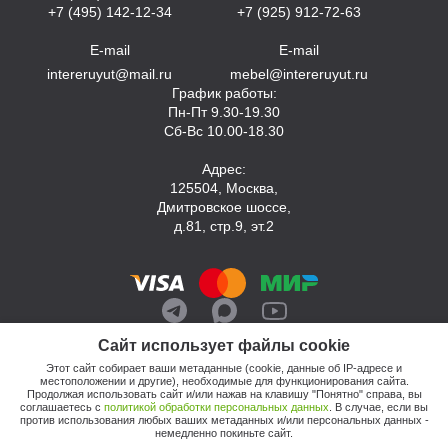
+7 (495) 142-12-34
+7 (925) 912-72-63
E-mail
E-mail
intereruyut@mail.ru
mebel@intereruyut.ru
График работы:
Пн-Пт 9.30-19.30
Сб-Вс 10.00-18.30
Адрес:
125504, Москва,
Дмитровское шоссе,
д.81, стр.9, эт.2
Сайт использует файлы cookie
Этот сайт собирает ваши метаданные (cookie, данные об IP-адресе и
местоположении и другие), необходимые для функционирования сайта.
Продолжая использовать сайт и/или нажав на клавишу "Понятно" справа, вы
соглашаетесь с
политикой обработки персональных данных
. В случае, если вы
против использования любых ваших метаданных и/или персональных данных -
© 2026, Компания «Интерьер Уют»
немедленно покиньте сайт.
Политика обработки персональных данных