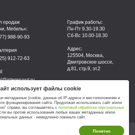
л продаж
График работы:
ни, Мебель»:
Пн-Пт 9.30-19.30
Сб-Вс 10.00-18.30
77) 988-90-93
Адрес:
алтерия
125504, Москва,
25) 912-72-63
Дмитровское шоссе,
д.81, стр.9, эт.2
il
@intereruyut.ru
айт использует файлы cookie
ши метаданные (cookie, данные об IP-адресе и местоположении и
для функционирования сайта. Продолжая использовать сайт и/или
но" справа, вы соглашаетесь с
политикой обработки персональных
если вы против использования любых ваших метаданных и/или
ональных данных - немедленно покиньте сайт.
Понятно