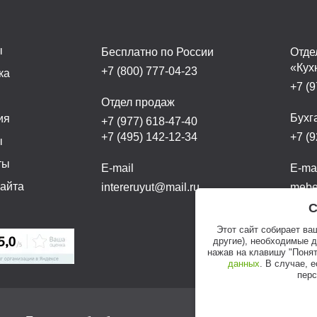
ы
Бесплатно по России
Отде
«Кух
+7 (800) 777-04-23
ка
+7 (9
а
Отдел продаж
Бухг
ия
+7 (977) 618-47-40
+7 (495) 142-12-34
+7 (9
ы
ты
E-mail
E-ma
сайта
intereruyut@mail.ru
mebel
С
Этот сайт собирает ва
другие), необходимые 
нажав на клавишу "Понят
данных
. В случае, 
перс