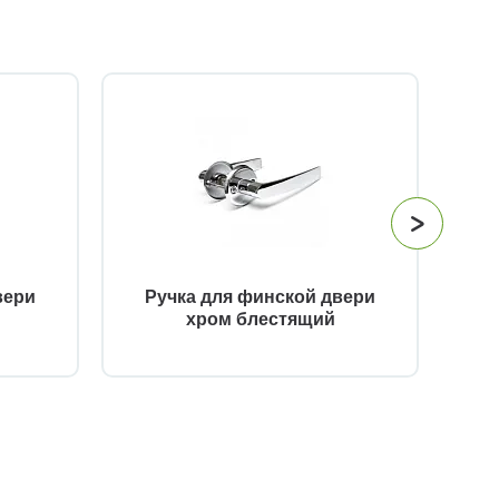
вери
Ручка для финской двери
Р
хром блестящий