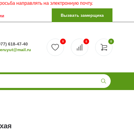
аправлять на электронную почту.
Вызвать замерщика
ии
0
0
0
977) 618-47-40
reruyut@mail.ru
хая