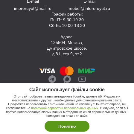
E-mail
E-mail
intereruyut@mail.ru
mebel@intereruyut.ru
График работы:
Пн-Пт 9.30-19.30
Сб-Вс 10.00-18.30
Адрес:
125504, Москва,
Дмитровское шоссе,
д.81, стр.9, эт.2
Сайт использует файлы cookie
Этот сайт собирает ваши метаданные (cookie, данные об IP-адресе и
местоположении и другие), необходимые для функционирования сайта.
Продолжая использовать сайт и/или нажав на клавишу "Понятно" справа, вы
соглашаетесь с
политикой обработки персональных данных
. В случае, если вы
против использования любых ваших метаданных и/или персональных данных -
© 2026, Компания «Интерьер Уют»
немедленно покиньте сайт.
Политика обработки персональных данных
Этот сайт продвигает: Кузнецов Анатолий
Понятно