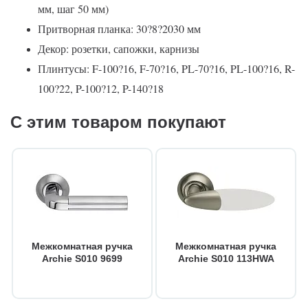
мм, шаг 50 мм)
Притворная планка: 30?8?2030 мм
Декор: розетки, сапожки, карнизы
Плинтусы: F-100?16, F-70?16, PL-70?16, PL-100?16, R-
100?22, P-100?12, P-140?18
С этим товаром покупают
Межкомнатная ручка
Межкомнатная ручка
Archie S010 9699
Archie S010 113HWA