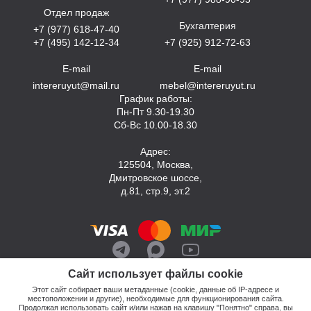
Отдел продаж
Бухгалтерия
+7 (977) 618-47-40
+7 (495) 142-12-34
+7 (925) 912-72-63
E-mail
E-mail
intereruyut@mail.ru
mebel@intereruyut.ru
График работы:
Пн-Пт 9.30-19.30
Сб-Вс 10.00-18.30
Адрес:
125504, Москва,
Дмитровское шоссе,
д.81, стр.9, эт.2
Сайт использует файлы cookie
Этот сайт собирает ваши метаданные (cookie, данные об IP-адресе и
местоположении и другие), необходимые для функционирования сайта.
Продолжая использовать сайт и/или нажав на клавишу "Понятно" справа, вы