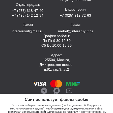
Отдел продаж
Бухгалтерия
+7 (977) 618-47-40
+7 (495) 142-12-34
+7 (925) 912-72-63
E-mail
E-mail
intereruyut@mail.ru
mebel@intereruyut.ru
График работы:
Пн-Пт 9.30-19.30
Сб-Вс 10.00-18.30
Адрес:
125504, Москва,
Дмитровское шоссе,
д.81, стр.9, эт.2
Сайт использует файлы cookie
Этот сайт собирает ваши метаданные (cookie, данные об IP-адресе и
местоположении и другие), необходимые для функционирования сайта.
Продолжая использовать сайт и/или нажав на клавишу "Понятно" справа, вы