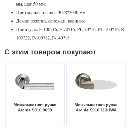
мм, шаг 50 мм)
Притворная планка: 30?8?2030 мм
Декор: розетки, сапожки, карнизы
Плинтусы: F-100?16, F-70?16, PL-70?16, PL-100?16, R-
100?22, P-100?12, P-140?18
С этим товаром покупают
Межкомнатная ручка
Межкомнатная ручка
Archie S010 9699
Archie S010 113HWA