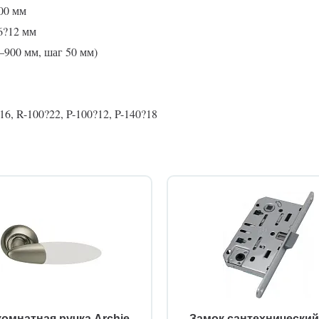
00 мм
6?12 мм
0–900 мм, шаг 50 мм)
6, R-100?22, P-100?12, P-140?18
омнатная ручка Archie
Замок сантехнически