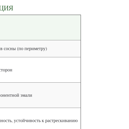
КЦИЯ
в сосны (по периметру)
сторон
мпонентной эмали
чность, устойчивость к растрескиванию