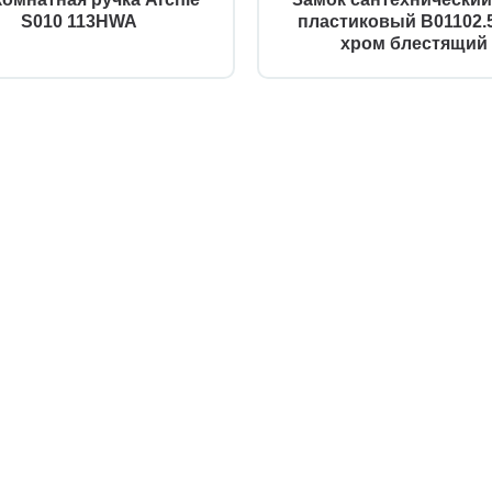
S010 113HWA
пластиковый B01102.5
хром блестящий