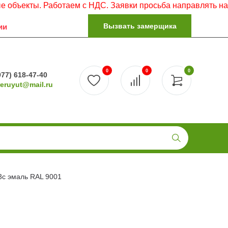
ы. Работаем с НДС. Заявки просьба направлять на электро
Вызвать замерщика
ии
0
0
0
977) 618-47-40
reruyut@mail.ru
3с эмаль RAL 9001