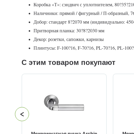
Коробка «Т»: сэндвич с уплотнителем, 80?35?21
Наличники: прямой / фигурный / П-образный, 7
Добор: стандарт 8?2070 мм (индивидуально: 45
Притворная планка: 30?8?2030 мм
Декор: розетки, сапожки, карнизы
Плинтусы: F-100?16, F-70?16, PL-70?16, PL-100?1
С этим товаром покупают
й
Межкомнатная ручка Archie
Межк