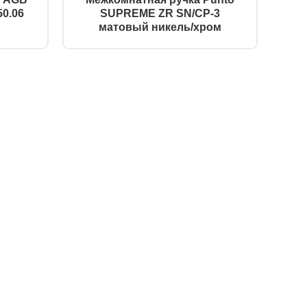
0.06
SUPREME ZR SN/CP-3
матовый никель/хром