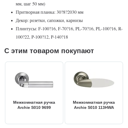
мм, шаг 50 мм)
Притворная планка: 30?8?2030 мм
Декор: розетки, сапожки, карнизы
Плинтусы: F-100?16, F-70?16, PL-70?16, PL-100?16, R-
100?22, P-100?12, P-140?18
С этим товаром покупают
Межкомнатная ручка
Межкомнатная ручка
Archie S010 9699
Archie S010 113HWA