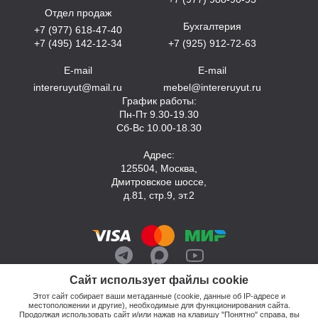
Отдел продаж
Бухгалтерия
+7 (977) 618-47-40
+7 (495) 142-12-34
+7 (925) 912-72-63
E-mail
E-mail
intereruyut@mail.ru
mebel@intereruyut.ru
График работы:
Пн-Пт 9.30-19.30
Сб-Вс 10.00-18.30
Адрес:
125504, Москва,
Дмитровское шоссе,
д.81, стр.9, эт.2
Сайт использует файлы cookie
Этот сайт собирает ваши метаданные (cookie, данные об IP-адресе и
местоположении и другие), необходимые для функционирования сайта.
Продолжая использовать сайт и/или нажав на клавишу "Понятно" справа, вы