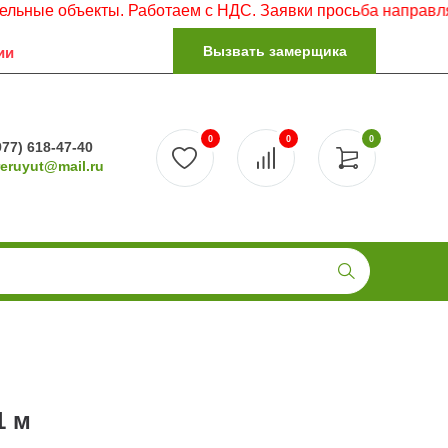
бъекты. Работаем с НДС. Заявки просьба направлять на эл
Вызвать замерщика
ии
0
0
0
977) 618-47-40
reruyut@mail.ru
1 м