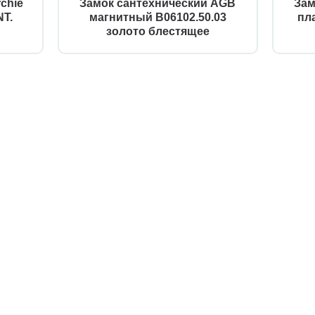
chie
Замок сантехнический AGB
Зам
T.
магнитный B06102.50.03
пл
золото блестящее