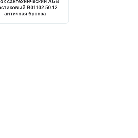
ок сантехнический AGB
астиковый B01102.50.12
античная бронза