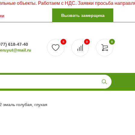
бъекты. Работаем с НДС. Заявки просьба направлять на эл
Вызвать замерщика
ии
0
0
0
977) 618-47-40
reruyut@mail.ru
 эмаль голубая, глухая