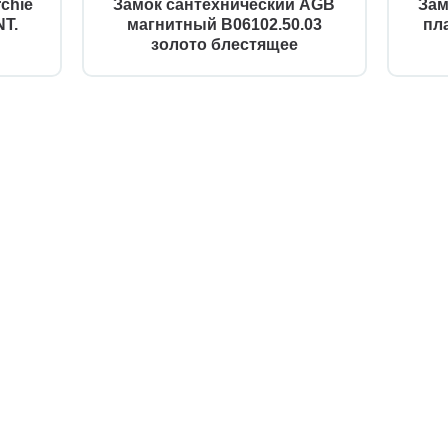
chie
Замок сантехнический AGB
Зам
T.
магнитный B06102.50.03
пл
золото блестящее