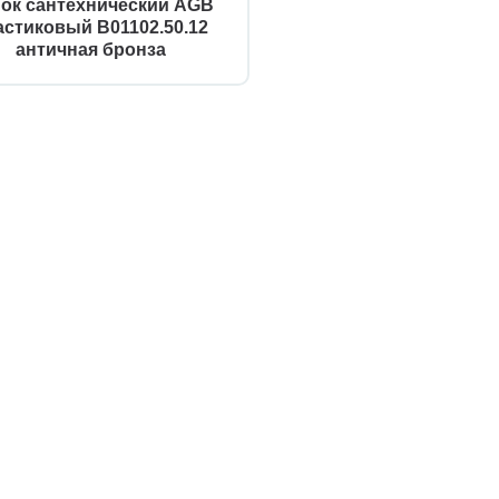
ок сантехнический AGB
астиковый B01102.50.12
античная бронза