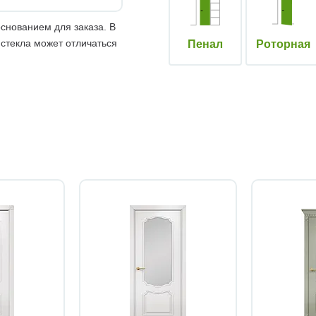
снованием для заказа. В
 стекла может отличаться
Пенал
Роторная