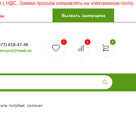
Заявки просьба направлять на электронную почту.
Вызвать замерщика
ии
0
0
0
977) 618-47-40
reruyut@mail.ru
аль голубая, сатинат