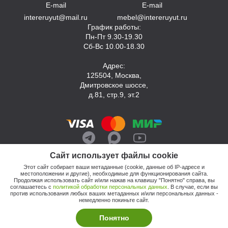
E-mail
E-mail
intereruyut@mail.ru
mebel@intereruyut.ru
График работы:
Пн-Пт 9.30-19.30
Сб-Вс 10.00-18.30
Адрес:
125504, Москва,
Дмитровское шоссе,
д.81, стр.9, эт.2
Сайт использует файлы cookie
Этот сайт собирает ваши метаданные (cookie, данные об IP-адресе и
местоположении и другие), необходимые для функционирования сайта.
Продолжая использовать сайт и/или нажав на клавишу "Понятно" справа, вы
соглашаетесь с
политикой обработки персональных данных
. В случае, если вы
против использования любых ваших метаданных и/или персональных данных -
© 2026, Компания «Интерьер Уют»
немедленно покиньте сайт.
Политика обработки персональных данных
Этот сайт продвигает: Кузнецов Анатолий
Понятно