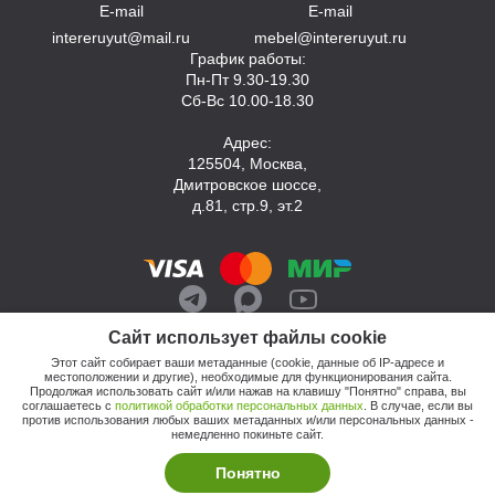
E-mail
E-mail
intereruyut@mail.ru
mebel@intereruyut.ru
График работы:
Пн-Пт 9.30-19.30
Сб-Вс 10.00-18.30
Адрес:
125504, Москва,
Дмитровское шоссе,
д.81, стр.9, эт.2
Сайт использует файлы cookie
Этот сайт собирает ваши метаданные (cookie, данные об IP-адресе и
местоположении и другие), необходимые для функционирования сайта.
Продолжая использовать сайт и/или нажав на клавишу "Понятно" справа, вы
соглашаетесь с
политикой обработки персональных данных
. В случае, если вы
против использования любых ваших метаданных и/или персональных данных -
© 2026, Компания «Интерьер Уют»
немедленно покиньте сайт.
Политика обработки персональных данных
Этот сайт продвигает: Кузнецов Анатолий
Понятно