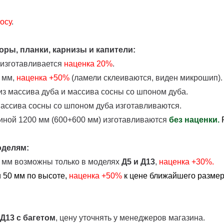
осу
.
ры, планки, карнизы и капители:
 изготавливается
наценка
20%
.
 мм,
наценка +50%
(ламели склеиваются, виден микрошип).
з массива дуба и массива сосны со шпоном дуба.
массива сосны со шпоном дуба изготавливаются.
иной 1200 мм (600+600 мм) изготавливаются
без наценки.
оделям:
0 мм возможны только в моделях
Д5 и Д13
,
наценка +30%.
 50 мм по высоте,
наценка
+50%
к цене ближайшего размера
 Д13
с багетом
, цену уточнять у менеджеров магазина.