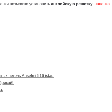
ленки возможно установить
английскую решетку
,
наценка
ых петель Anselmi 516 istar.
брикой!
а.