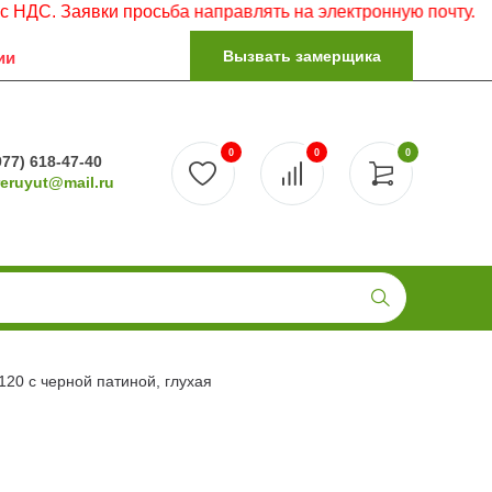
явки просьба направлять на электронную почту.
Вызвать замерщика
ии
0
0
0
977) 618-47-40
reruyut@mail.ru
20 с черной патиной, глухая