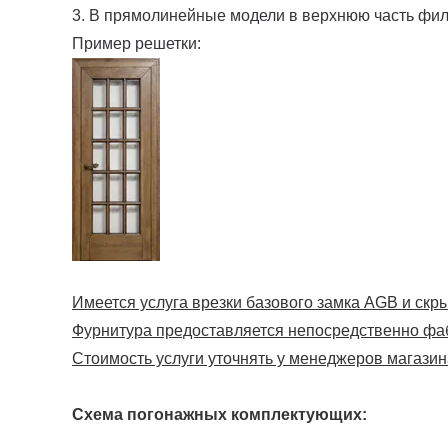
3. В прямолинейные модели в верхнюю часть фи
Пример решетки:
Имеется услуга врезки базового замка AGB и скрыт
Фурнитура предоставляется непосредственно фа
Стоимость услуги уточнять у менеджеров магазин
Схема погонажных комплектующих: