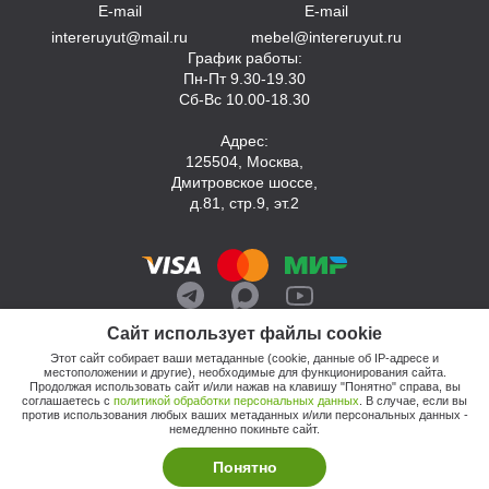
E-mail
E-mail
intereruyut@mail.ru
mebel@intereruyut.ru
График работы:
Пн-Пт 9.30-19.30
Сб-Вс 10.00-18.30
Адрес:
125504, Москва,
Дмитровское шоссе,
д.81, стр.9, эт.2
Сайт использует файлы cookie
Этот сайт собирает ваши метаданные (cookie, данные об IP-адресе и
местоположении и другие), необходимые для функционирования сайта.
Продолжая использовать сайт и/или нажав на клавишу "Понятно" справа, вы
соглашаетесь с
политикой обработки персональных данных
. В случае, если вы
против использования любых ваших метаданных и/или персональных данных -
© 2026, Компания «Интерьер Уют»
немедленно покиньте сайт.
Политика обработки персональных данных
Этот сайт продвигает: Кузнецов Анатолий
Понятно