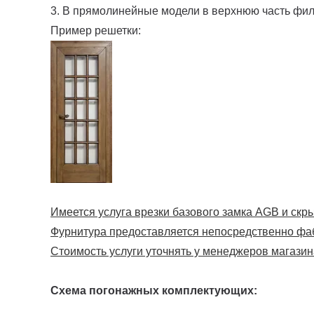
3. В прямолинейные модели в верхнюю часть фи
Пример решетки:
Имеется услуга врезки базового замка AGB и скрыт
Фурнитура предоставляется непосредственно фа
Стоимость услуги уточнять у менеджеров магазин
Схема погонажных комплектующих: