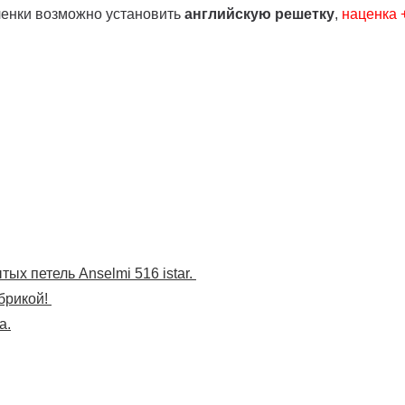
ленки возможно установить
английскую решетку
,
наценка
ых петель Anselmi 516 istar.
брикой!
а.