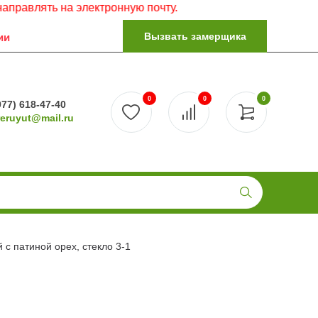
ь на электронную почту.
Вызвать замерщика
ии
0
0
0
977) 618-47-40
reruyut@mail.ru
с патиной орех, стекло 3-1