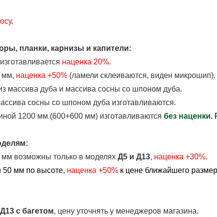
осу
.
ры, планки, карнизы и капители:
 изготавливается
наценка
20%
.
 мм,
наценка +50%
(ламели склеиваются, виден микрошип).
з массива дуба и массива сосны со шпоном дуба.
массива сосны со шпоном дуба изготавливаются.
иной 1200 мм (600+600 мм) изготавливаются
без наценки.
оделям:
0 мм возможны только в моделях
Д5 и Д13
,
наценка +30%.
 50 мм по высоте,
наценка
+50%
к цене ближайшего размера
 Д13
с багетом
, цену уточнять у менеджеров магазина.