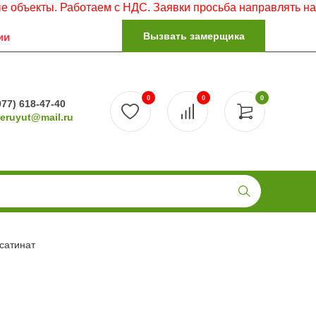
. Работаем с НДС. Заявки просьба направлять на электрон
Вызвать замерщика
ии
0
0
0
977) 618-47-40
reruyut@mail.ru
 сатинат