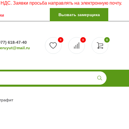
аявки просьба направлять на электронную почту.
Вызвать замерщика
ии
0
0
0
977) 618-47-40
reruyut@mail.ru
 графит