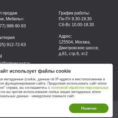
л продаж
График работы:
ни, Мебель»:
Пн-Пт 9.30-19.30
Сб-Вс 10.00-18.30
77) 988-90-93
Адрес:
алтерия
125504, Москва,
25) 912-72-63
Дмитровское шоссе,
д.81, стр.9, эт.2
il
@intereruyut.ru
айт использует файлы cookie
ши метаданные (cookie, данные об IP-адресе и местоположении и
для функционирования сайта. Продолжая использовать сайт и/или
но" справа, вы соглашаетесь с
политикой обработки персональных
если вы против использования любых ваших метаданных и/или
ональных данных - немедленно покиньте сайт.
Понятно
Этот сайт продвигает: Кузнецов Анатолий