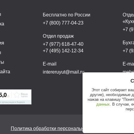
ы
Бесплатно по России
Отде
«Кух
+7 (800) 777-04-23
ка
+7 (9
а
Отдел продаж
Бухг
ия
+7 (977) 618-47-40
+7 (495) 142-12-34
+7 (9
ы
ты
E-mail
E-ma
сайта
intereruyut@mail.ru
mebel
С
Этот сайт собирает ва
другие), необходимые 
нажав на клавишу "Понят
данных
. В случае, 
перс
Политика обработки персональных данных