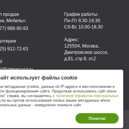
л продаж
График работы:
ни, Мебель»:
Пн-Пт 9.30-19.30
Сб-Вс 10.00-18.30
77) 988-90-93
Адрес:
алтерия
125504, Москва,
25) 912-72-63
Дмитровское шоссе,
д.81, стр.9, эт.2
il
@intereruyut.ru
айт использует файлы cookie
ши метаданные (cookie, данные об IP-адресе и местоположении и
для функционирования сайта. Продолжая использовать сайт и/или
но" справа, вы соглашаетесь с
политикой обработки персональных
если вы против использования любых ваших метаданных и/или
ональных данных - немедленно покиньте сайт.
Понятно
Этот сайт продвигает: Кузнецов Анатолий