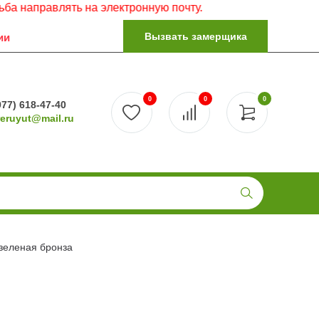
правлять на электронную почту.
Вызвать замерщика
ии
0
0
0
977) 618-47-40
reruyut@mail.ru
зеленая бронза