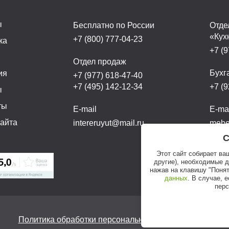
ы
Бесплатно по России
Отде
«Кух
+7 (800) 777-04-23
ка
+7 (9
а
Отдел продаж
Бухг
ия
+7 (977) 618-47-40
+7 (495) 142-12-34
+7 (9
ы
ты
E-mail
E-ma
сайта
intereruyut@mail.ru
mebel
С
Этот сайт собирает ва
другие), необходимые 
нажав на клавишу "Понят
данных
. В случае, 
перс
Политика обработки персональных данных