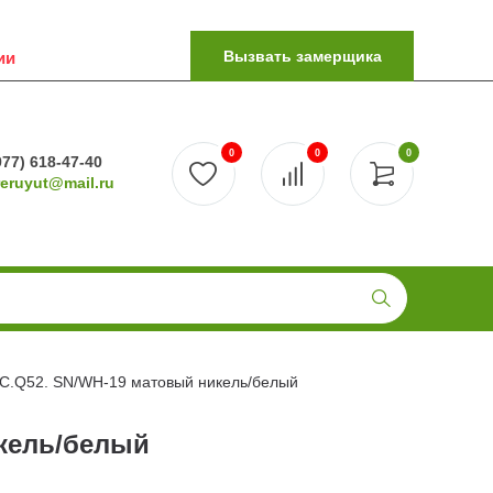
Вызвать замерщика
ии
0
0
0
977) 618-47-40
reruyut@mail.ru
C.Q52. SN/WH-19 матовый никель/белый
кель/белый