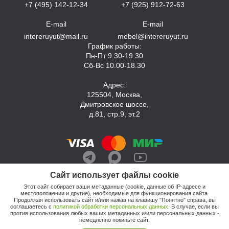
+7 (495) 142-12-34
+7 (925) 912-72-63
E-mail
E-mail
intereruyut@mail.ru
mebel@intereruyut.ru
График работы:
Пн-Пт 9.30-19.30
Сб-Вс 10.00-18.30
Адрес:
125504, Москва,
Дмитровское шоссе,
д.81, стр.9, эт.2
Сайт использует файлы cookie
Этот сайт собирает ваши метаданные (cookie, данные об IP-адресе и
местоположении и другие), необходимые для функционирования сайта.
Продолжая использовать сайт и/или нажав на клавишу "Понятно" справа, вы
соглашаетесь с
политикой обработки персональных данных
. В случае, если вы
против использования любых ваших метаданных и/или персональных данных -
© 2026, Компания «Интерьер Уют»
немедленно покиньте сайт.
Политика обработки персональных данных