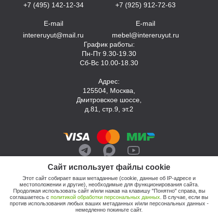
+7 (495) 142-12-34
+7 (925) 912-72-63
E-mail
E-mail
intereruyut@mail.ru
mebel@intereruyut.ru
График работы:
Пн-Пт 9.30-19.30
Сб-Вс 10.00-18.30
Адрес:
125504, Москва,
Дмитровское шоссе,
д.81, стр.9, эт.2
Сайт использует файлы cookie
Этот сайт собирает ваши метаданные (cookie, данные об IP-адресе и
местоположении и другие), необходимые для функционирования сайта.
Продолжая использовать сайт и/или нажав на клавишу "Понятно" справа, вы
соглашаетесь с
политикой обработки персональных данных
. В случае, если вы
против использования любых ваших метаданных и/или персональных данных -
© 2026, Компания «Интерьер Уют»
немедленно покиньте сайт.
Политика обработки персональных данных