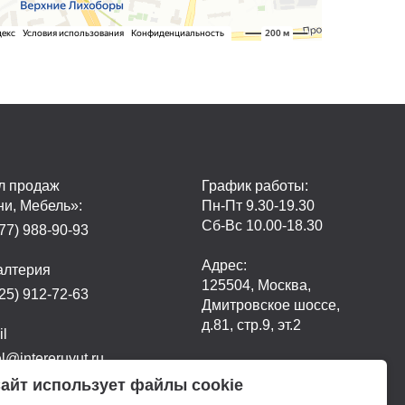
л продаж
График работы:
ни, Мебель»:
Пн-Пт 9.30-19.30
Сб-Вс 10.00-18.30
77) 988-90-93
Адрес:
алтерия
125504, Москва,
25) 912-72-63
Дмитровское шоссе,
д.81, стр.9, эт.2
il
@intereruyut.ru
айт использует файлы cookie