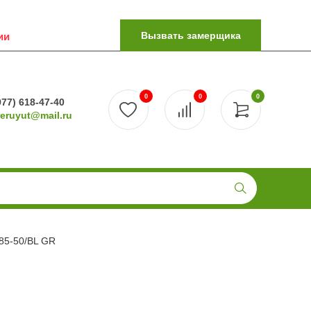
Вызвать замерщика
ии
0
0
0
977) 618-47-40
reruyut@mail.ru
85-50/BL GR