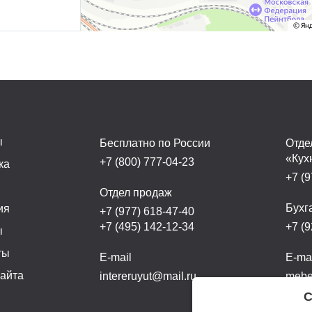
ы
Бесплатно по России
Отде
«Кух
+7 (800) 777-04-23
ка
+7 (9
а
Отдел продаж
Бухг
ия
+7 (977) 618-47-40
+7 (495) 142-12-34
+7 (9
ы
ты
E-mail
E-ma
сайта
intereruyut@mail.ru
mebel
С