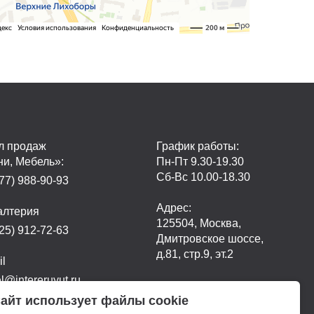
л продаж
График работы:
ни, Мебель»:
Пн-Пт 9.30-19.30
Сб-Вс 10.00-18.30
77) 988-90-93
Адрес:
алтерия
125504, Москва,
25) 912-72-63
Дмитровское шоссе,
д.81, стр.9, эт.2
il
@intereruyut.ru
айт использует файлы cookie