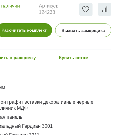
 наличии
Артикул:
124238
Рассчитать комплект
Вызвать замерщика
пить в рассрочку
Купить оптом
мм
тон графит вставки декоративные черные
наличник МДФ
ая панель
вальдный Гардиан 3001