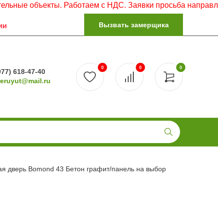
 объекты. Работаем с НДС. Заявки просьба направлять на 
Вызвать замерщика
ии
0
0
0
977) 618-47-40
reruyut@mail.ru
ая дверь Bomond 43 Бетон графит/панель на выбор