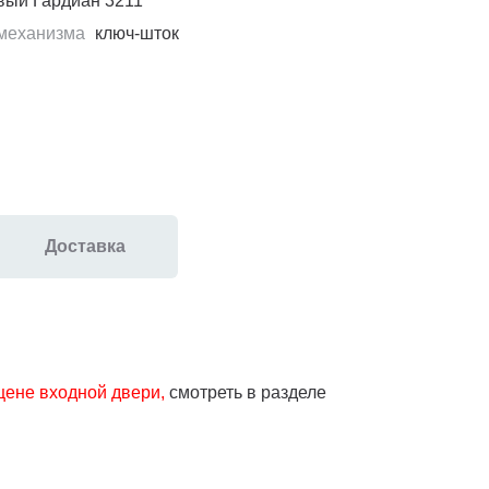
ый Гардиан 3211
механизма
ключ-шток
Доставка
 цене входной двери,
смотреть в разделе