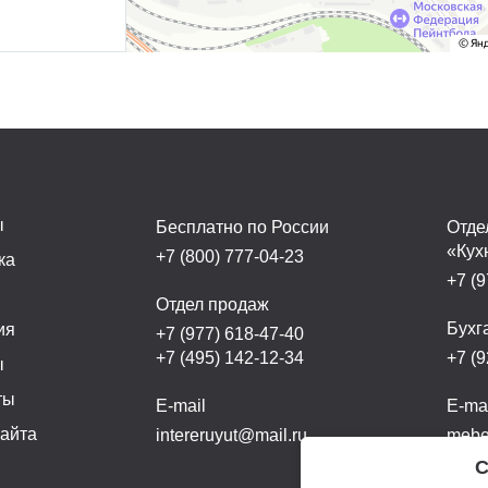
ы
Бесплатно по России
Отде
«Кух
+7 (800) 777-04-23
ка
+7 (9
а
Отдел продаж
Бухг
ия
+7 (977) 618-47-40
+7 (495) 142-12-34
+7 (9
ы
ты
E-mail
E-ma
сайта
intereruyut@mail.ru
mebel
С