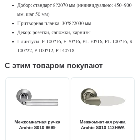
Добор: стандарт 8?2070 мм (индивидуально: 450–900
мм, шаг 50 мм)
Притворная планка: 30?8?2030 мм
Декор: розетки, сапожки, карнизы
Плинтусы: F-100?16, F-70?16, PL-70?16, PL-100?16, R-
100?22, P-100?12, P-140?18
С этим товаром покупают
Межкомнатная ручка
Межкомнатная ручка
Archie S010 9699
Archie S010 113HWA