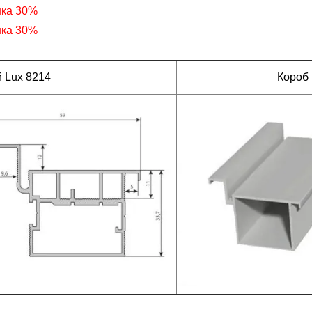
нка 30%
нка 30%
 Lux 8214
Короб