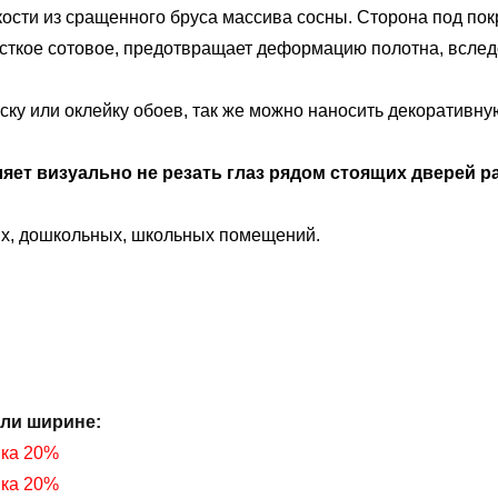
ости из сращенного бруса массива сосны. Сторона под покр
есткое сотовое, предотвращает деформацию полотна, вслед
ку или оклейку обоев, так же можно наносить декоративную
яет визуально не резать глаз рядом стоящих дверей р
ых, дошкольных, школьных помещений.
или ширине
:
нка 20%
нка 20%