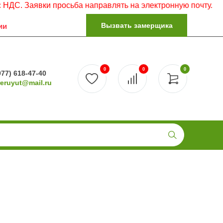
вки просьба направлять на электронную почту.
Вызвать замерщика
ии
0
0
0
977) 618-47-40
reruyut@mail.ru