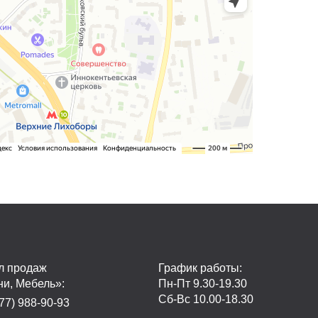
л продаж
График работы:
ни, Мебель»:
Пн-Пт 9.30-19.30
Сб-Вс 10.00-18.30
77) 988-90-93