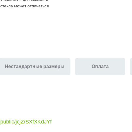
 стекла может отличаться
Нестандартные размеры
Оплата
u/public/jcjZ/SXfXKdJYf