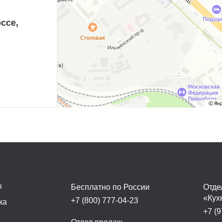
ссе,
ы
Бесплатно по России
Отде
«Кух
+7 (800) 777-04-23
ка
+7 (9
а