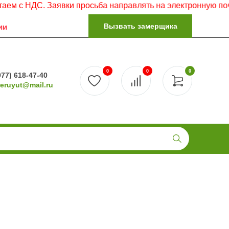
НДС. Заявки просьба направлять на электронную почту.
Вызвать замерщика
ии
0
0
0
977) 618-47-40
reruyut@mail.ru